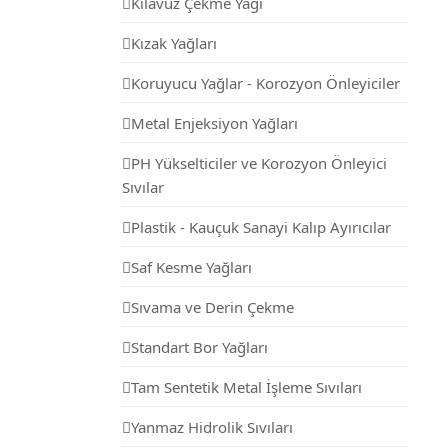
Kılavuz Çekme Yağı
Kızak Yağları
Koruyucu Yağlar - Korozyon Önleyiciler
Metal Enjeksiyon Yağları
PH Yükselticiler ve Korozyon Önleyici
Sıvılar
Plastik - Kauçuk Sanayi Kalıp Ayırıcılar
Saf Kesme Yağları
Sıvama ve Derin Çekme
Standart Bor Yağları
Tam Sentetik Metal İşleme Sıvıları
Yanmaz Hidrolik Sıvıları