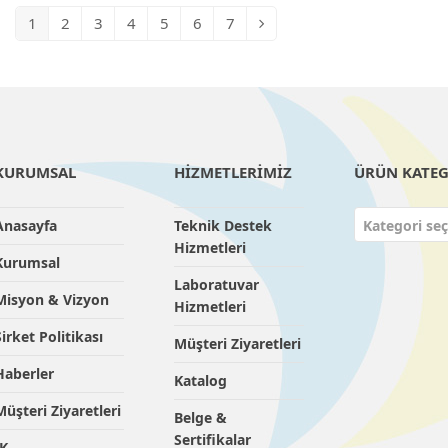
1
2
3
4
5
6
7
KURUMSAL
HİZMETLERİMİZ
ÜRÜN KATEG
Anasayfa
Teknik Destek
Kategori seç
Hizmetleri
Kurumsal
Laboratuvar
Misyon & Vizyon
Hizmetleri
Şirket Politikası
Müşteri Ziyaretleri
Haberler
Katalog
Müşteri Ziyaretleri
Belge &
Sertifikalar
İK