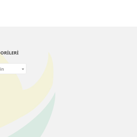
ORILERI
in