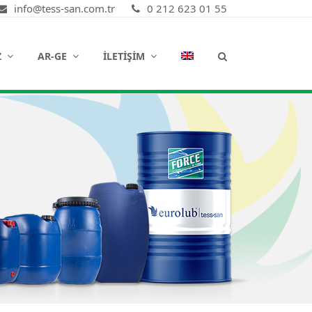
info@tess-san.com.tr
0 212 623 01 55
Z
AR-GE
İLETIŞIM