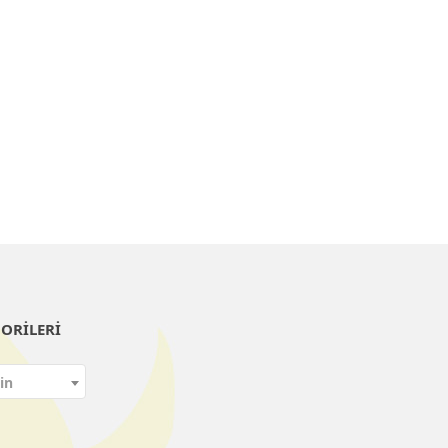
ORILERI
in