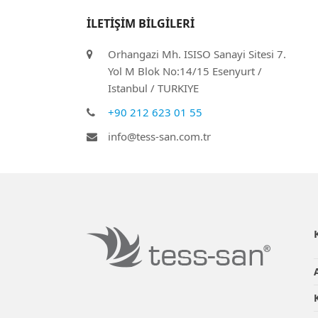
İLETİŞİM BİLGİLERİ
Orhangazi Mh. ISISO Sanayi Sitesi 7.
Yol M Blok No:14/15 Esenyurt /
Istanbul / TURKIYE
+90 212 623 01 55
info@tess-san.com.tr