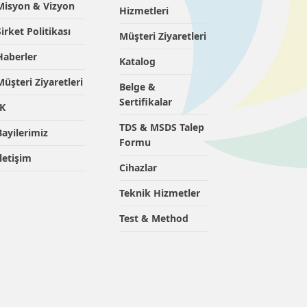
Misyon & Vizyon
Hizmetleri
Şirket Politikası
Müşteri Ziyaretleri
Haberler
Katalog
Müşteri Ziyaretleri
Belge &
Sertifikalar
İK
TDS & MSDS Talep
Bayilerimiz
Formu
İletişim
Cihazlar
Teknik Hizmetler
Test & Method