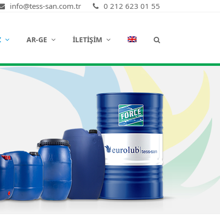
info@tess-san.com.tr
0 212 623 01 55
Z
AR-GE
İLETIŞIM