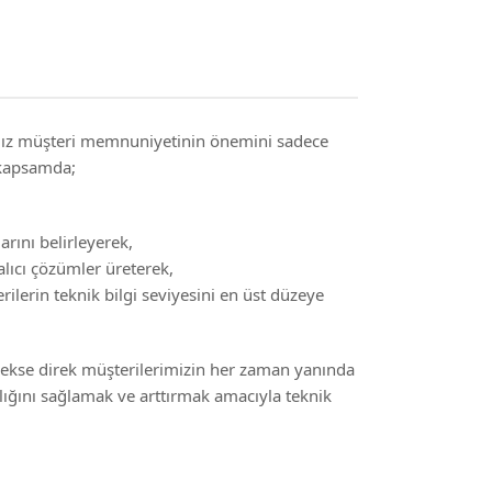
amız müşteri memnuniyetinin önemini sadece
 kapsamda;
arını belirleyerek,
kalıcı çözümler üreterek,
lerin teknik bilgi seviyesini en üst düzeye
erekse direk müşterilerimizin her zaman yanında
ığını sağlamak ve arttırmak amacıyla teknik