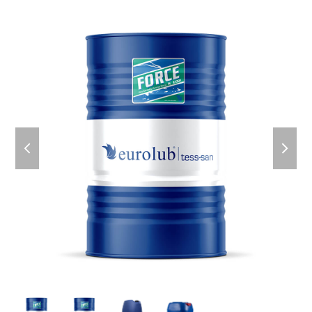
previous
next
slide
slid