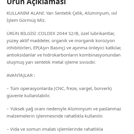
Ürün Açıklaması
KULLANIM ALANI: Yarı Sentetik Çelik, Alüminyum, ısıl
İşlem Görmüş Mlz.
ÜRÜN BİLGİSİ :COLDEX 2044 S2/B, özel lubrikantlar,
yüzey aktif maddeler, organik ve inorganik korozyon
inhibitörleri, EP(Aşırı Basınç) ve aşınma önleyici katkılar,
antioksidanlar ve hidrokarbonların kombinasyonundan
oluşmuş yarı sentetik metal işleme sıvısıdır.
AVANTAJLAR :
– Tüm operasyonlarda (CNC, freze, vargel, borverk)
güvenle kullanılabilir.
– Yüksek yağ oranı nedeniyle Alüminyum ve paslanmaz
malzemelerin işlenmesinde rahatlıkla kullanılır.
– Vida ve somun imalatı işlemlerinde rahatlıkla