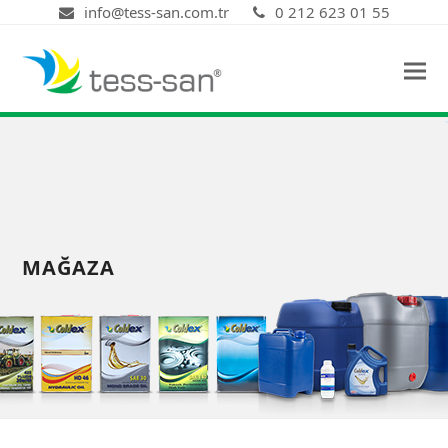
info@tess-san.com.tr
0 212 623 01 55
MAĞAZA