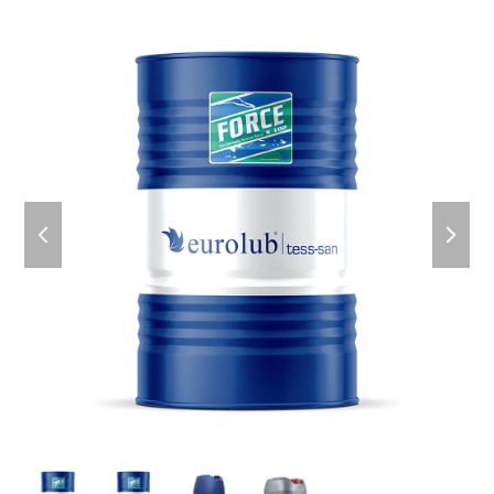
previous
next
slide
slid