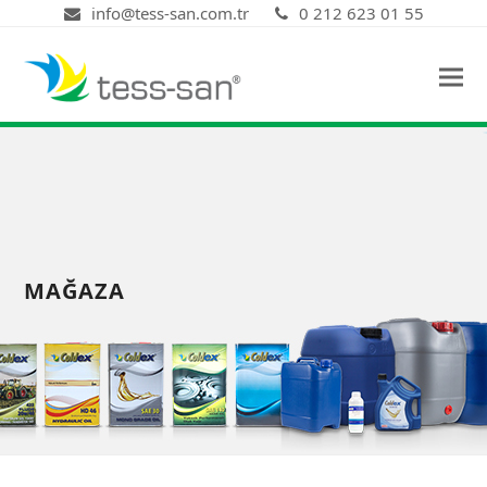
info@tess-san.com.tr
0 212 623 01 55
MAĞAZA