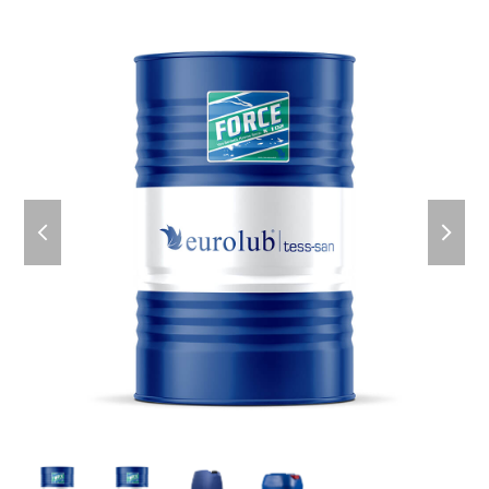
previous
next
slide
slid