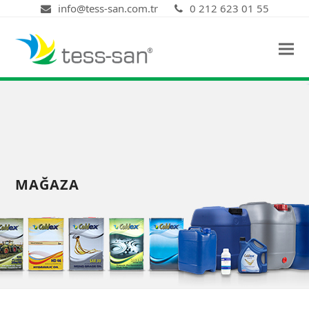
info@tess-san.com.tr
0 212 623 01 55
MAĞAZA