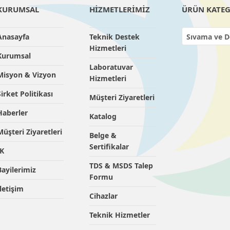
KURUMSAL
HİZMETLERİMİZ
ÜRÜN KATEG
Anasayfa
Teknik Destek
Sıvama ve Deri
Hizmetleri
Kurumsal
Laboratuvar
Misyon & Vizyon
Hizmetleri
Şirket Politikası
Müşteri Ziyaretleri
Haberler
Katalog
Müşteri Ziyaretleri
Belge &
Sertifikalar
İK
TDS & MSDS Talep
Bayilerimiz
Formu
İletişim
Cihazlar
Teknik Hizmetler