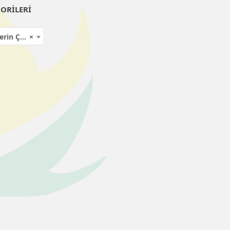
ORILERI
n Çekme
×