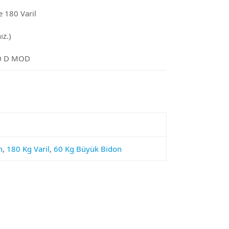
 180 Varil
ız.)
0 D MOD
n
,
180 Kg Varil
,
60 Kg Büyük Bidon