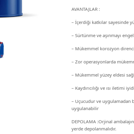
AVANTAJLAR :
– İçerdiği katkılar sayesinde 
– Sürtünme ve aşınmayı engell
– Mükemmel korozyon direnci 
– Zor operasyonlarda mükemm
– Mükemmel yüzey eldesi sağl
– Kaydırıcılığı ve ısı iletimi iyidi
– Uçucudur ve uygulamadan b
uygulanabilir
DEPOLAMA :Orjinal ambalajında
yerde depolanmalıdır.