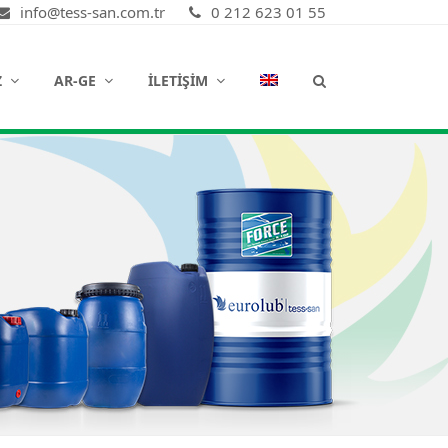
info@tess-san.com.tr
0 212 623 01 55
Z
AR-GE
İLETIŞIM