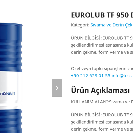
EUROLUB TF 950
Kategori:
Sıvama ve Derin Çe
ÜRÜN BİLGİSİ :EUROLUB TF 95
şekillendirilmesi esnasında kul
derin çekme, form verme ve s
Özel veya toplu siparişleriniz iç
+90 212 623 01 55
info@tess
next
Ürün Açıklaması
slide
KULLANIM ALANI:Sıvama ve D
ÜRÜN BİLGİSİ :EUROLUB TF 95
şekillendirilmesi esnasında kul
derin çekme, form verme ve s