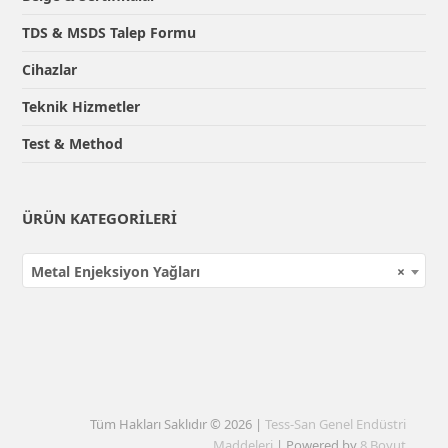
TDS & MSDS Talep Formu
Cihazlar
Teknik Hizmetler
Test & Method
ÜRÜN KATEGORILERI
Metal Enjeksiyon Yağları
×
Tüm Hakları Saklıdır © 2026 |
Tess-San Genel Endüstri
Maddeleri
| Powered by
8 Boyut