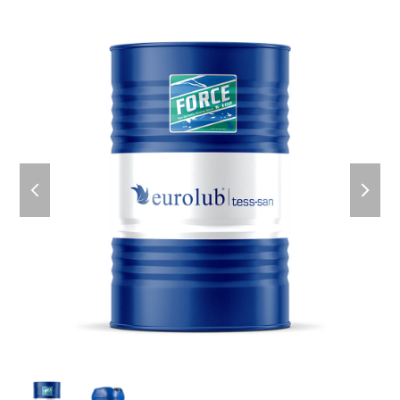
previous
next
slide
slid