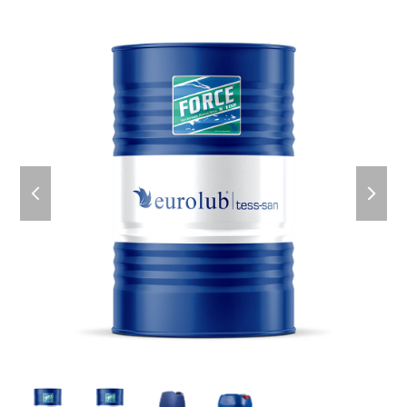
previous
next
slide
slid