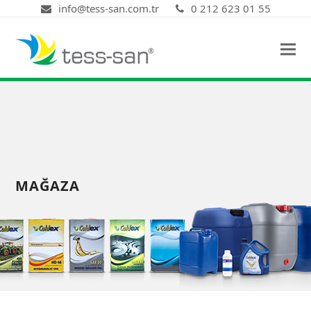
info@tess-san.com.tr
0 212 623 01 55
MAĞAZA