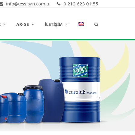
info@tess-san.com.tr
0 212 623 01 55
Z
AR-GE
İLETIŞIM