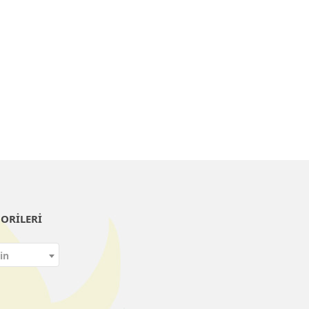
ORILERI
in