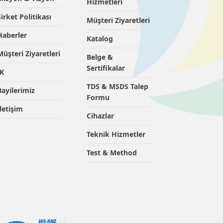
Hizmetleri
Şirket Politikası
Müşteri Ziyaretleri
Haberler
Katalog
Müşteri Ziyaretleri
Belge &
Sertifikalar
İK
TDS & MSDS Talep
Bayilerimiz
Formu
İletişim
Cihazlar
Teknik Hizmetler
Test & Method