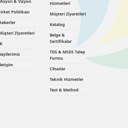
Misyon & Vizyon
Hizmetleri
Şirket Politikası
Müşteri Ziyaretleri
Haberler
Katalog
Müşteri Ziyaretleri
Belge &
Sertifikalar
İK
TDS & MSDS Talep
Bayilerimiz
Formu
İletişim
Cihazlar
Teknik Hizmetler
Test & Method