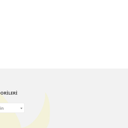
ORILERI
in