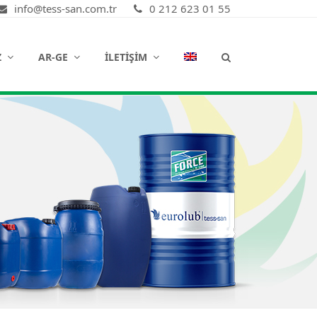
info@tess-san.com.tr
0 212 623 01 55
Z
AR-GE
İLETIŞIM