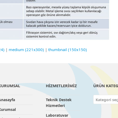
24)
|
medium (221x300)
|
thumbnail (150x150)
KURUMSAL
HİZMETLERİMİZ
ÜRÜN KATEG
Anasayfa
Teknik Destek
Kategori seç
Hizmetleri
Kurumsal
Laboratuvar