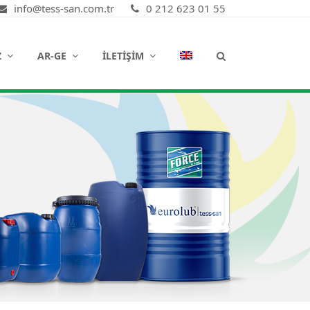
info@tess-san.com.tr
0 212 623 01 55
Z
AR-GE
İLETIŞIM