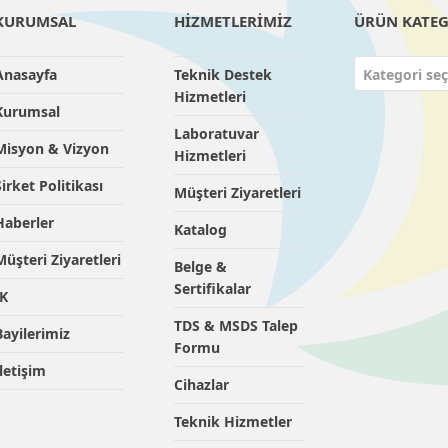
KURUMSAL
HİZMETLERİMİZ
ÜRÜN KATEG
Anasayfa
Teknik Destek
Kategori seç
Hizmetleri
Kurumsal
Laboratuvar
Misyon & Vizyon
Hizmetleri
Şirket Politikası
Müşteri Ziyaretleri
Haberler
Katalog
Müşteri Ziyaretleri
Belge &
Sertifikalar
İK
TDS & MSDS Talep
Bayilerimiz
Formu
İletişim
Cihazlar
Teknik Hizmetler