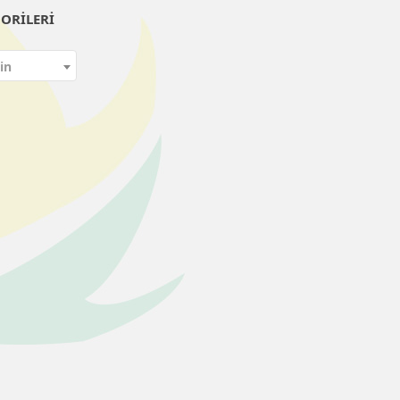
ORILERI
in