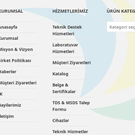
KURUMSAL
HİZMETLERİMİZ
ÜRÜN KATEG
Anasayfa
Teknik Destek
Kategori seç
Hizmetleri
Kurumsal
Laboratuvar
Misyon & Vizyon
Hizmetleri
Şirket Politikası
Müşteri Ziyaretleri
Haberler
Katalog
Müşteri Ziyaretleri
Belge &
Sertifikalar
İK
TDS & MSDS Talep
Bayilerimiz
Formu
İletişim
Cihazlar
Teknik Hizmetler