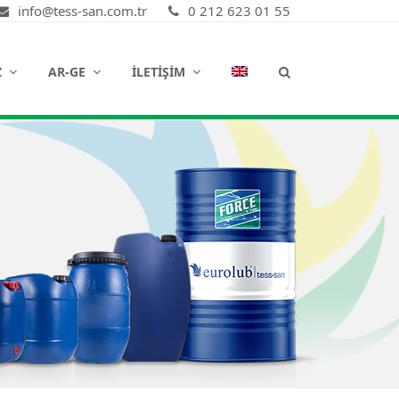
info@tess-san.com.tr
0 212 623 01 55
Z
AR-GE
İLETIŞIM