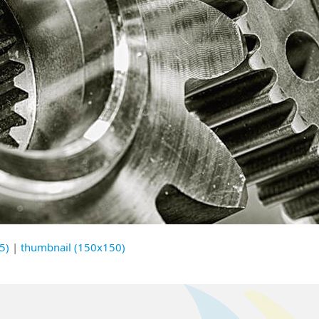
5)
|
thumbnail (150x150)