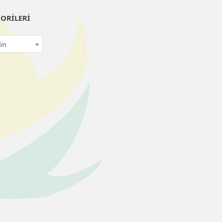
ORILERI
in