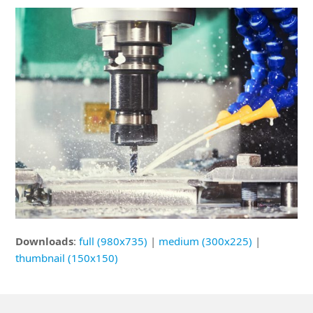
Downloads
:
full (980x735)
|
medium (300x225)
|
thumbnail (150x150)