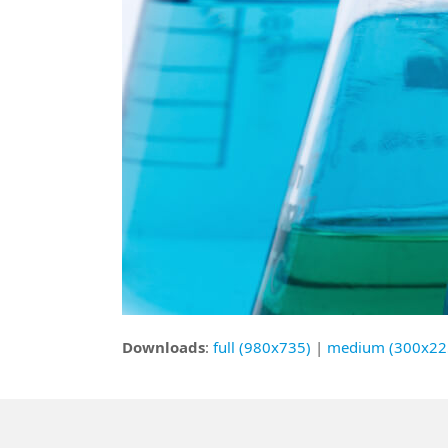
Downloads
:
full (980x735)
|
medium (300x22