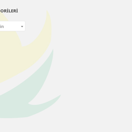
ORILERI
in