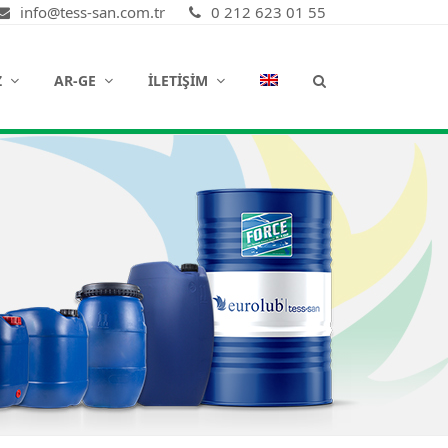
info@tess-san.com.tr
0 212 623 01 55
Z
AR-GE
İLETIŞIM