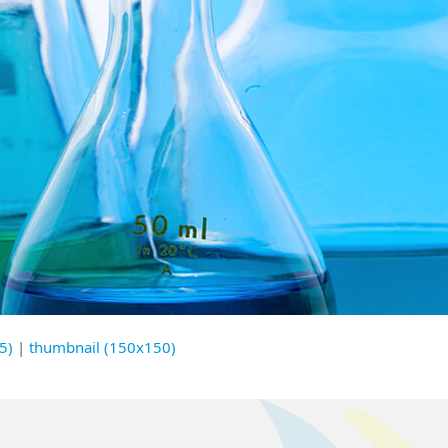
5)
|
thumbnail (150x150)