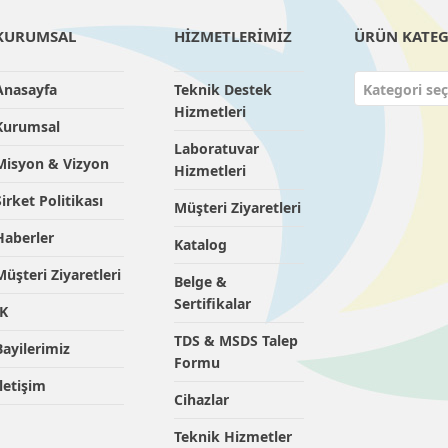
KURUMSAL
HİZMETLERİMİZ
ÜRÜN KATEG
Anasayfa
Teknik Destek
Kategori seç
Hizmetleri
Kurumsal
Laboratuvar
Misyon & Vizyon
Hizmetleri
Şirket Politikası
Müşteri Ziyaretleri
Haberler
Katalog
Müşteri Ziyaretleri
Belge &
Sertifikalar
İK
TDS & MSDS Talep
Bayilerimiz
Formu
İletişim
Cihazlar
Teknik Hizmetler