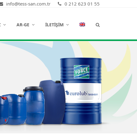
info@tess-san.com.tr
0 212 623 01 55
Z
AR-GE
İLETIŞIM