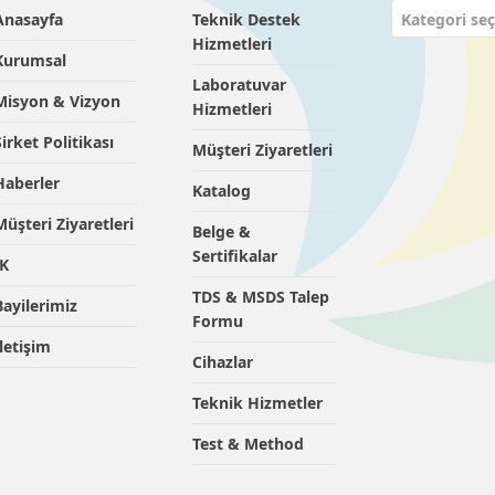
Anasayfa
Teknik Destek
Kategori seç
Hizmetleri
Kurumsal
Laboratuvar
Misyon & Vizyon
Hizmetleri
Şirket Politikası
Müşteri Ziyaretleri
Haberler
Katalog
Müşteri Ziyaretleri
Belge &
Sertifikalar
İK
TDS & MSDS Talep
Bayilerimiz
Formu
İletişim
Cihazlar
Teknik Hizmetler
Test & Method