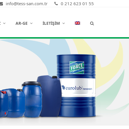
info@tess-san.com.tr
0 212 623 01 55
Z
AR-GE
İLETIŞIM