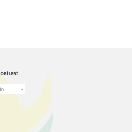
ORILERI
in