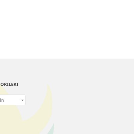
ORILERI
in