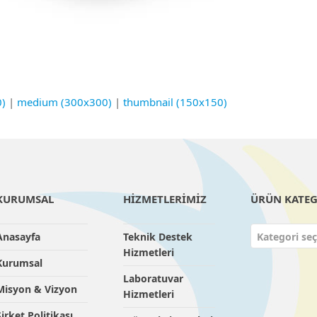
0)
|
medium (300x300)
|
thumbnail (150x150)
KURUMSAL
HİZMETLERİMİZ
ÜRÜN KATEG
Anasayfa
Teknik Destek
Kategori seç
Hizmetleri
Kurumsal
Laboratuvar
Misyon & Vizyon
Hizmetleri
Şirket Politikası