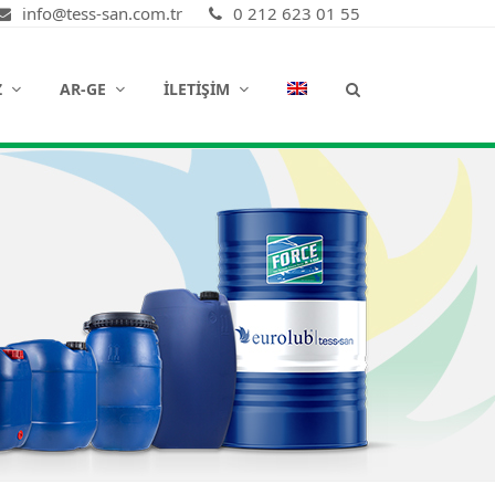
info@tess-san.com.tr
0 212 623 01 55
Z
AR-GE
İLETIŞIM