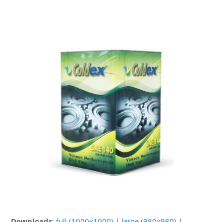
Downloads
:
full (1000x1000)
|
large (980x980)
|