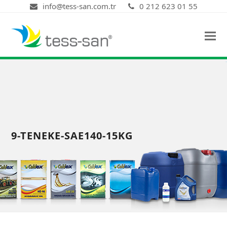
info@tess-san.com.tr
0 212 623 01 55
9-TENEKE-SAE140-15KG