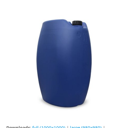
Downloads
:
full (1000x1000)
|
large (980x980)
|